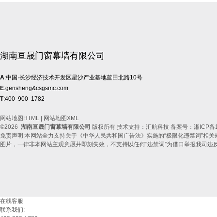
湖南亘晟门窗幕墙有限公司
A
:中国·长沙经济技术开发区星沙产业基地蓝田北路10号
E
:gensheng&csgsmc.com
T
:400 900 1782
网站地图HTML
|
网站地图XML
©2026
湖南亘晟门窗幕墙有限公司
版权所有 技术支持：汇航科技 备案号：
湘ICP备1
免责声明:本网站全力支持关于《中华人民共和国广告法》实施的“极限化违禁词”相关
图片，一律非本网站主观意愿并即刻失效，不支持以任何"违禁词”为借口举报我司违
在线客服
联系我们: