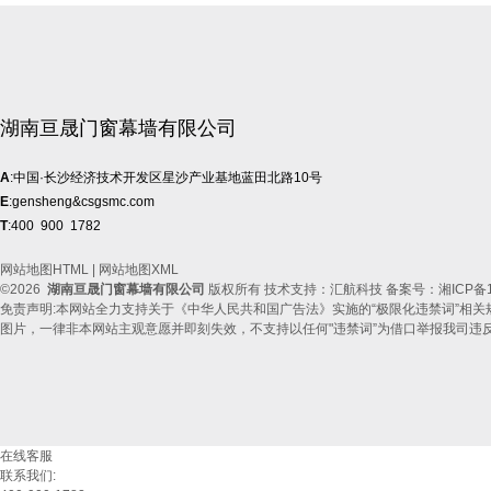
湖南亘晟门窗幕墙有限公司
A
:中国·长沙经济技术开发区星沙产业基地蓝田北路10号
E
:gensheng&csgsmc.com
T
:400 900 1782
网站地图HTML
|
网站地图XML
©2026
湖南亘晟门窗幕墙有限公司
版权所有 技术支持：汇航科技 备案号：
湘ICP备1
免责声明:本网站全力支持关于《中华人民共和国广告法》实施的“极限化违禁词”相关
图片，一律非本网站主观意愿并即刻失效，不支持以任何"违禁词”为借口举报我司违
在线客服
联系我们: