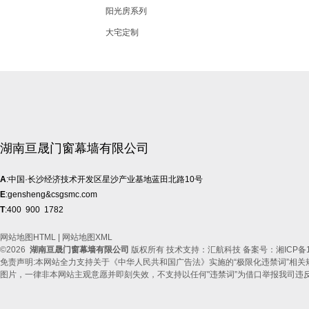
阳光房系列
大宅定制
湖南亘晟门窗幕墙有限公司
A
:中国·长沙经济技术开发区星沙产业基地蓝田北路10号
E
:gensheng&csgsmc.com
T
:400 900 1782
网站地图HTML
|
网站地图XML
©2026
湖南亘晟门窗幕墙有限公司
版权所有 技术支持：汇航科技 备案号：
湘ICP备1
免责声明:本网站全力支持关于《中华人民共和国广告法》实施的“极限化违禁词”相关
图片，一律非本网站主观意愿并即刻失效，不支持以任何"违禁词”为借口举报我司违