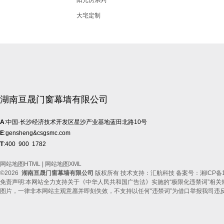
阳光房系列
大宅定制
湖南亘晟门窗幕墙有限公司
A
:中国·长沙经济技术开发区星沙产业基地蓝田北路10号
E
:gensheng&csgsmc.com
T
:400 900 1782
网站地图HTML
|
网站地图XML
©2026
湖南亘晟门窗幕墙有限公司
版权所有 技术支持：汇航科技 备案号：
湘ICP备1
免责声明:本网站全力支持关于《中华人民共和国广告法》实施的“极限化违禁词”相关
图片，一律非本网站主观意愿并即刻失效，不支持以任何"违禁词”为借口举报我司违