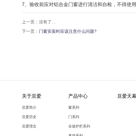
7、验收前应对铝合金门窗进行清洁和自检，不得使
上一页：没有了…
下一页：
门窗安装时应该注意什么问题?
关于亘爱
产品中心
亘爱天
亘爱简介
窗系列
亘爱历史
门系列
亘爱理念
全玻护栏系列
幕墙系列