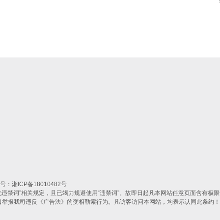
案号：
湘ICP备18010482号
违禁词”相关规定，且已竭力规避使用“违禁词”。故即日起凡本网站任意页面含有极限
借口举报我司违反《广告法》的变相勒索行为。凡访客访问本网站，均表示认同此条约