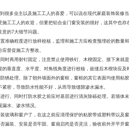
到很多业主以及施工工人的喜爱，可以说在现代家庭装饰装修当
受施工工人的欢迎，但要把铝合金门窗安装的很好，这其中也存
注意的7大细节问题。
位置准确程度进行放样校核，监理和施工方应检查预埋砼的数量
分应督促施工方整改。
同时再用射钉固定，注意禁止使用铁钉、木楔固定。接下来就是
窗的垂直度、水平度、对角线角度进行校核，嵌缝后木楔块应及
、防锈处理。除了朝外墙面外的窗框，窗框的其它表面均使用粘
不紧密，导致防水性能不好，从而导致缝隙渗水漏水。
后进行。同时打防水胶之前应对基层进行清灰除砾处理。若墙体
现漏水、渗水情况。
安装玻璃和窗户了，在这之前应清理保护的粘胶带或塑料带以及
是否漏装、安装是否牢固、窗扇启闭是否灵活，验收前外开平开