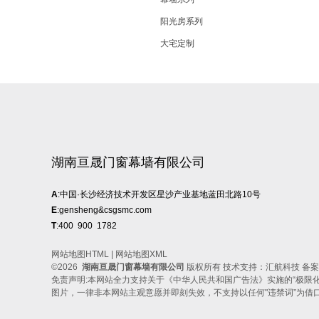
阳光房系列
大宅定制
湖南亘晟门窗幕墙有限公司
A
:中国·长沙经济技术开发区星沙产业基地蓝田北路10号
E
:gensheng&csgsmc.com
T
:400 900 1782
网站地图HTML
|
网站地图XML
©2026
湖南亘晟门窗幕墙有限公司
版权所有 技术支持：汇航科技 备
免责声明:本网站全力支持关于《中华人民共和国广告法》实施的“极限化
图片，一律非本网站主观意愿并即刻失效，不支持以任何"违禁词”为