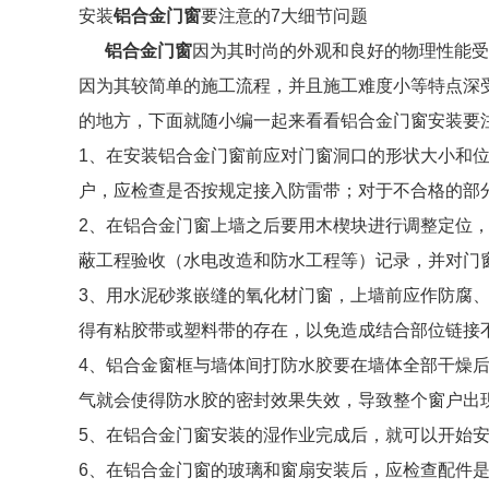
安装
铝合金门窗
要注意的7大细节问题
铝合金门窗
因为其时尚的外观和良好的物理性能受
因为其较简单的施工流程，并且施工难度小等特点深
的地方，下面就随小编一起来看看铝合金门窗安装要
1、在安装铝合金门窗前应对门窗洞口的形状大小和
户，应检查是否按规定接入防雷带；对于不合格的部
2、在铝合金门窗上墙之后要用木楔块进行调整定位，
蔽工程验收（水电改造和防水工程等）记录，并对门
3、用水泥砂浆嵌缝的氧化材门窗，上墙前应作防腐
得有粘胶带或塑料带的存在，以免造成结合部位链接
4、铝合金窗框与墙体间打防水胶要在墙体全部干燥
气就会使得防水胶的密封效果失效，导致整个窗户出
5、在铝合金门窗安装的湿作业完成后，就可以开始
6、在铝合金门窗的玻璃和窗扇安装后，应检查配件