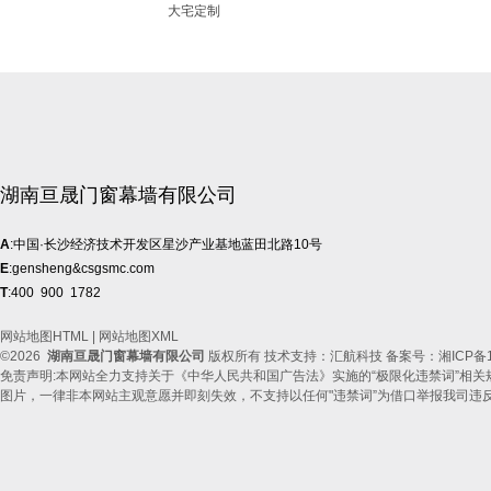
大宅定制
湖南亘晟门窗幕墙有限公司
A
:中国·长沙经济技术开发区星沙产业基地蓝田北路10号
E
:gensheng&csgsmc.com
T
:400 900 1782
网站地图HTML
|
网站地图XML
©2026
湖南亘晟门窗幕墙有限公司
版权所有 技术支持：汇航科技 备案号：
湘ICP备1
免责声明:本网站全力支持关于《中华人民共和国广告法》实施的“极限化违禁词”相关
图片，一律非本网站主观意愿并即刻失效，不支持以任何"违禁词”为借口举报我司违