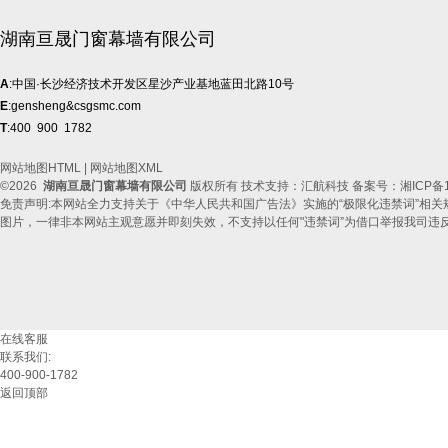
湖南亘晟门窗幕墙有限公司
A
:中国·长沙经济技术开发区星沙产业基地蓝田北路10号
E
:gensheng&csgsmc.com
T
:400 900 1782
网站地图HTML
|
网站地图XML
©2026
湖南亘晟门窗幕墙有限公司
版权所有 技术支持：汇航科技 备案号：
湘ICP备1
免责声明:本网站全力支持关于《中华人民共和国广告法》实施的“极限化违禁词”相关
图片，一律非本网站主观意愿并即刻失效，不支持以任何"违禁词”为借口举报我司违
在线客服
联系我们:
400-900-1782
返回顶部