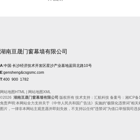
湖南亘晟门窗幕墙有限公司
A
:中国·长沙经济技术开发区星沙产业基地蓝田北路10号
E
:gensheng&csgsmc.com
T
:400 900 1782
网站地图HTML
|
网站地图XML
©2026
湖南亘晟门窗幕墙有限公司
版权所有 技术支持：汇航科技 备案号：
湘ICP备1
免责声明:本网站全力支持关于《中华人民共和国广告法》实施的“极限化违禁词”相关
图片，一律非本网站主观意愿并即刻失效，不支持以任何"违禁词”为借口举报我司违