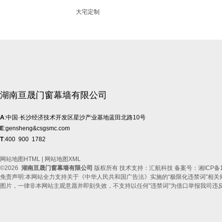
大宅定制
湖南亘晟门窗幕墙有限公司
A
:中国·长沙经济技术开发区星沙产业基地蓝田北路10号
E
:gensheng&csgsmc.com
T
:400 900 1782
网站地图HTML
|
网站地图XML
©2026
湖南亘晟门窗幕墙有限公司
版权所有 技术支持：汇航科技 备案号：
湘ICP备1
免责声明:本网站全力支持关于《中华人民共和国广告法》实施的“极限化违禁词”相关
图片，一律非本网站主观意愿并即刻失效，不支持以任何"违禁词”为借口举报我司违