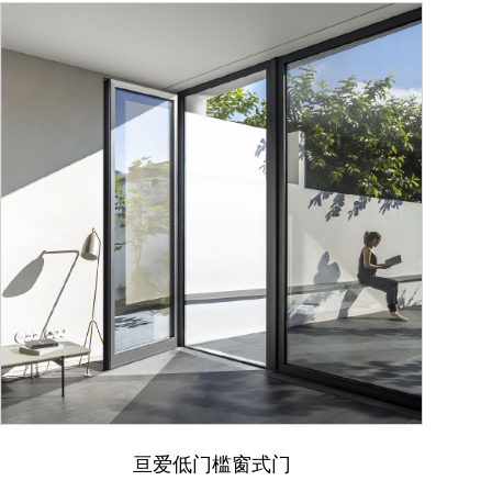
亘爱低门槛窗式门