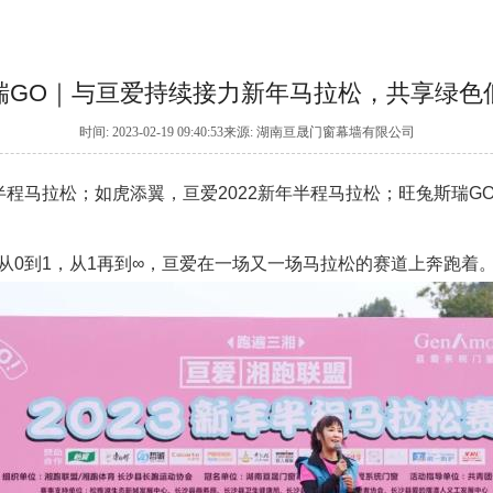
瑞GO｜与亘爱持续接力新年马拉松，共享绿色
时间: 2023-02-19 09:40:53来源: 湖南亘晟门窗幕墙有限公司
新年半程马拉松；如虎添翼，亘爱2022新年半程马拉松；旺兔斯瑞GO，亘
从0到1，从1再到∞，亘爱在一场又一场马拉松的赛道上奔跑着