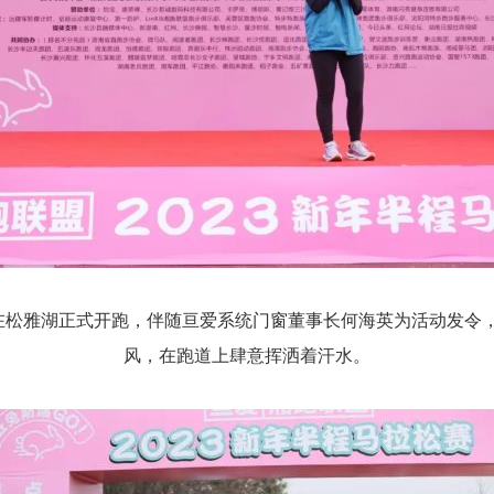
马拉松在松雅湖正式开跑，伴随亘爱系统门窗董事长何海英为活动发
风，在跑道上肆意挥洒着汗水。