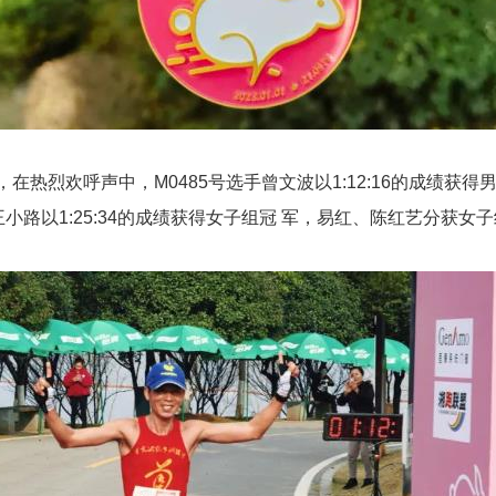
热烈欢呼声中，M0485号选手曾文波以1:12:16的成绩获
手王小路以1:25:34的成绩获得女子组冠 军，易红、陈红艺分获女