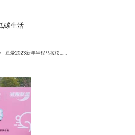
低碳生活
爱2023新年半程马拉松......
。