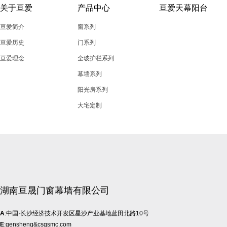
关于亘爱
产品中心
亘爱天幕阳台
亘爱简介
窗系列
亘爱历史
门系列
亘爱理念
全玻护栏系列
幕墙系列
阳光房系列
大宅定制
湖南亘晟门窗幕墙有限公司
A
:中国·长沙经济技术开发区星沙产业基地蓝田北路10号
E
:gensheng&csgsmc.com